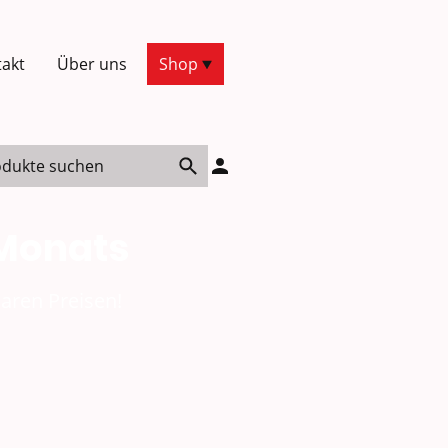
akt
Über uns
Shop
 Monats
aren Preisen!