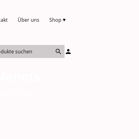
akt
Über uns
Shop
 Monats
aren Preisen!