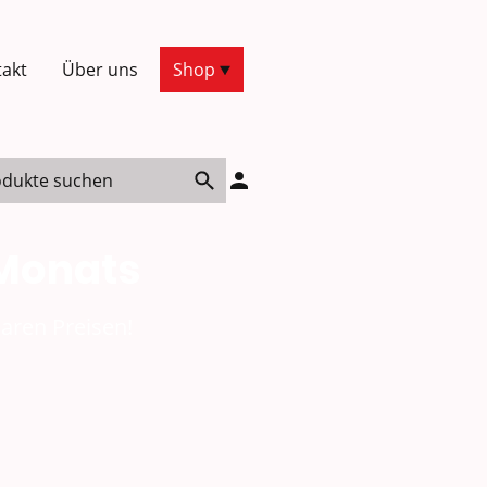
akt
Über uns
Shop
 Monats
aren Preisen!