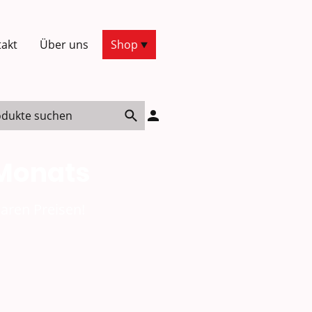
akt
Über uns
Shop
 Monats
aren Preisen!