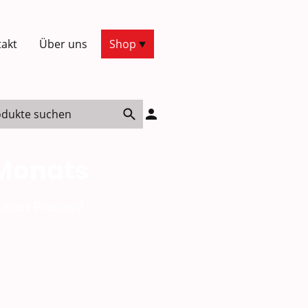
akt
Über uns
Shop
 Monats
aren Preisen!