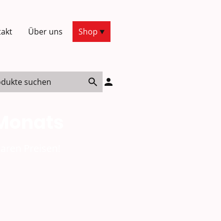
akt
Über uns
Shop
 Monats
aren Preisen!